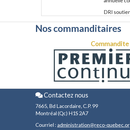
annuelle con
DRI soutient
Nos commanditaires
Commandite
Contactez nous
7665, Bd Lacordaire, C.P. 99
Montréal (Qc) H1S 2A7
Courriel :
administration@reco-quebec.o