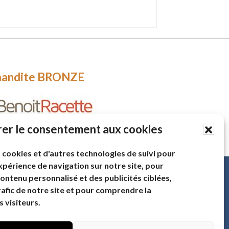
andite BRONZE
er le consentement aux cookies
 cookies et d'autres technologies de suivi pour
périence de navigation sur notre site, pour
nfolettre
ontenu personnalisé et des publicités ciblées,
ez informé(e)!
rafic de notre site et pour comprendre la
ivez-vous à notre infolettre pour recevoir
 visiteurs.
dernières nouvelles, événements et
ources.