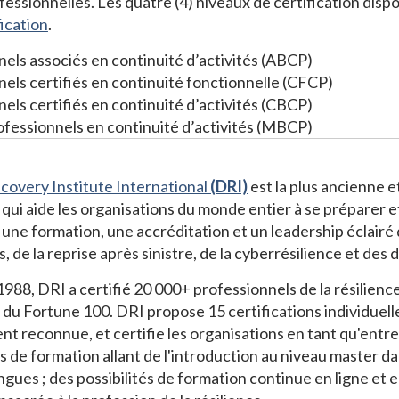
essionnelles. Les quatre (4) niveaux de certification dispon
fication
.
els associés en continuité d’activités (ABCP)
els certifiés en continuité fonctionnelle (CFCP)
els certifiés en continuité d’activités (CBCP)
ofessionnels en continuité d’activités (MBCP)
covery Institute International
(DRI)
est la plus ancienne e
f qui aide les organisations du monde entier à se préparer 
 une formation, une accréditation et un leadership éclairé 
s, de la reprise après sinistre, de la cyberrésilience et de
988, DRI a certifié 20 000+ professionnels de la résilien
 du Fortune 100. DRI propose 15 certifications individuelle
t reconnue, et certifie les organisations en tant qu'entre
de formation allant de l'introduction au niveau master dan
angues ; des possibilités de formation continue en ligne et