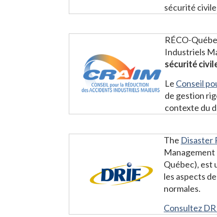
sécurité civil
RÉCO-Québec t
Industriels M
sécurité civil
Le
Conseil pou
de gestion ri
contexte du 
The
Disaster
Management In
Québec), est u
les aspects de
normales.
Consultez DR