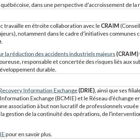
e québécoise, dans une perspective d’accroissement de la r
ravaille en étroite collaboration avec le
CRAIM
(Conseil
ajeurs), notamment dans le cadre d’initiatives communes
e
.
r la réduction des accidents industriels majeurs
(CRAIM)
goureuse, responsable et concertée des risques liés aux s
développement durable.
 Recovery Information Exchange
(DRIE)
, ainsi que ses fili
formation Exchange (BCMIE) et le Réseau d'échange en 
ne association à but non lucratif de professionnels vouée 
 la gestion de la continuité des opérations, de l'interventio
IE
pour en savoir plus.