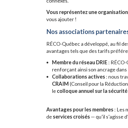
connexes.
*
Vous représentez une organisation e
Courriel
vous ajouter !
*
Nos associations partenaire
Je
m'abonne
RÉCO-Québec a développé, au fil de
!
avantages tels que des tarifs préf
Membre du réseau DRIE
: RÉCO-
renforçant ainsi son ancrage dans
Collaborations actives
: nous tra
CRAIM
(Conseil pour la Réductio
le
colloque annuel sur la sécurité 
Avantages pour les membres
: Les 
de
services croisés
— qu’il s’agisse d