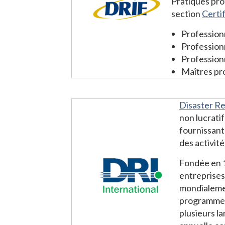
Pratiques prof
section
Certi
Professionn
Professionn
Professionn
Maîtres pr
Disaster Re
non lucrati
fournissant
des activité
Fondée en 1
entreprises
mondialemen
programmes 
plusieurs l