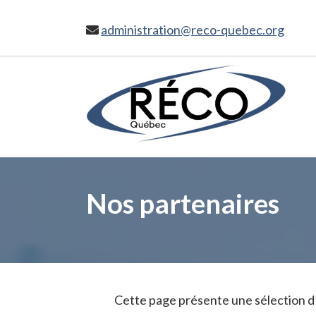
Passer
au
administration@reco-quebec.org
Restons
contenu
principal
en
contact
Inscrivez-
vous
à
notre
infolettre
pour
Nos partenaires
rester
à
l'affût
de
nos
nouveautés.
Cette page présente une sélection d’
Nom
complet