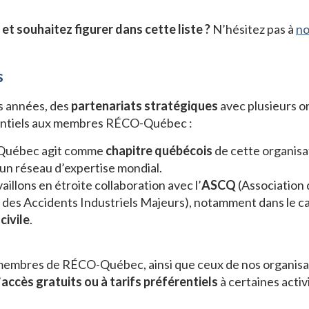
t souhaitez figurer dans cette liste ?
N’hésitez pas à
no
s
s années, des
partenariats stratégiques
avec plusieurs or
érentiels aux membres RÉCO-Québec :
Québec agit comme
chapitre québécois
de cette organisat
 un réseau d’expertise mondial.
vaillons en étroite collaboration avec l’
ASCQ
(Association 
n des Accidents Industriels Majeurs), notamment dans le 
civile
.
membres de RÉCO-Québec, ainsi que ceux de nos organisat
’
accès gratuits ou à tarifs préférentiels
à certaines activ