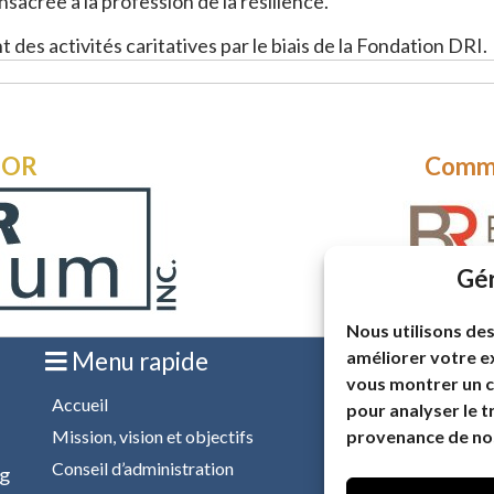
sacrée à la profession de la résilience.
 des activités caritatives par le biais de la Fondation DRI.
 OR
Comm
Gér
Nous utilisons des
améliorer votre ex
Menu rapide
I
vous montrer un c
Accueil
Rest
pour analyser le t
Inscr
provenance de nos
Mission, vision et objectifs
nos 
Conseil d’administration
rg
ress